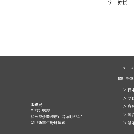
学 教授
ニュース
関甲新学
＞ 日
＞ プ
事務局
＞ 審
〒372-8588
＞ 運
群馬県伊勢崎市戸谷塚町634-1
関甲新学生野球連盟
＞ 沿