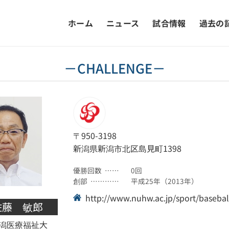
ホーム
ニュース
試合情報
過去の
－CHALLENGE－
〒950-3198
新潟県新潟市北区島見町1398
優勝回数
……
0回
創部
…………
平成25年（2013年）
http://www.nuhw.ac.jp/sport/basebal
佐藤 敏郎
潟医療福祉大