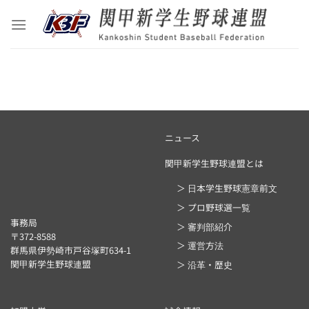
Skip
to
content
ニュース
関甲新学生野球連盟とは
＞ 日本学生野球憲章前文
＞ プロ野球選一覧
事務局
＞ 審判部紹介
〒372-8588
＞ 運営方法
群馬県伊勢崎市戸谷塚町634-1
関甲新学生野球連盟
＞ 沿革・歴史