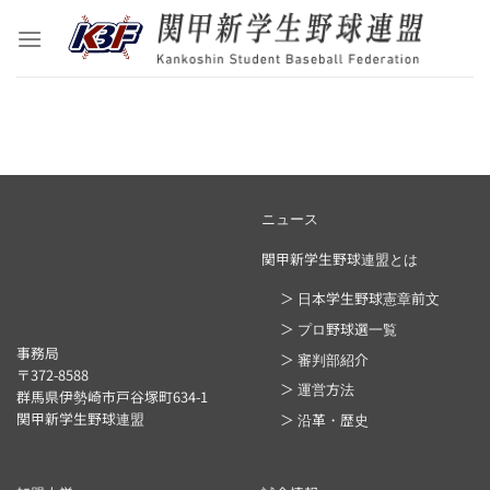
Skip
to
content
ニュース
関甲新学生野球連盟とは
＞ 日本学生野球憲章前文
＞ プロ野球選一覧
事務局
＞ 審判部紹介
〒372-8588
＞ 運営方法
群馬県伊勢崎市戸谷塚町634-1
関甲新学生野球連盟
＞ 沿革・歴史